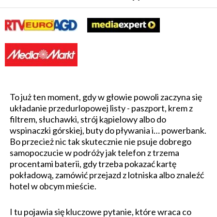
To już ten moment, gdy w głowie powoli zaczyna się
układanie przedurlopowej listy - paszport, krem z
filtrem, słuchawki, strój kąpielowy albo do
wspinaczki górskiej, buty do pływania i… powerbank.
Bo przecież nic tak skutecznie nie psuje dobrego
samopoczucie w podróży jak telefon z trzema
procentami baterii, gdy trzeba pokazać kartę
pokładową, zamówić przejazd z lotniska albo znaleźć
hotel w obcym mieście.
I tu pojawia się kluczowe pytanie, które wraca co