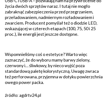
USB-C i USB-A – pozwalają nam na przywrócenie do
życia dwóch sprzętów naraz. I tutaj nie mogło
zabraknąć zabezpieczenia przed przegrzaniem,
przeładowaniem, nadmiernym rozładowaniem i
zwarciem. Producent pomyślał też o diodzie LED,
wskazującej w czterech etapach (100, 75, 50 i 25
proc.), ile energii jest jeszcze dostępne.
Wspomnieliśmy coś o estetyce? Warto więc
zaznaczyć, że do wyboru mamy barwy zielony,
czerwony i… śliwkowy, by nieco wyjść poza
standardową paletę kolorystyczną. Uwagę zwraca
też perforowana, przyjemna w dotyku powierzchnia
owego power packa.
źródło: agdrtv24.pl