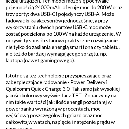
liczbą urządzeń. Ten model może się pochwalić
pojemnością 24000 mAh, oferuje moc do 200 W oraz
trzy porty: dwa USB-C i pojedynczy USB-A. Może
ładować kilka akcesoriów jednocześnie, a przy
wykorzystaniu dwóch portów USB-C moc może
zostać podzielona po 100 W na każde urządzenie. W
oczywisty sposób stanowi praktyczne rozwiązanie
nie tylko do zasilania energią smartfona czy tabletu,
ale też do bardziej wymagającego sprzętu, np.
laptopa (nawet gamingowego).
Istotne są też technologie przyspieszające oraz
zabezpieczające ładowanie - Power Delivery i
Qualcomm Quick Charge 3.0. Tak samo jak wysokiej
jakości kolorowy wyświetlacz TFT. Zobaczymy na
nim takie wartości jak: ilość energii pozostałej w
powerbanku wyrażoną w procentach, moc
wyjściową poszczególnych gniazd oraz moc
całkowitą w watach, napięcie i natężenie prądu w
chwili pracy.