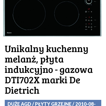
Unikalny kuchenny
melanż, płyta
indukcyjno - gazowa
DTI702X marki De
Dietrich
DUŻE AGD / PŁYTY GRZEJNE / 2010-08-