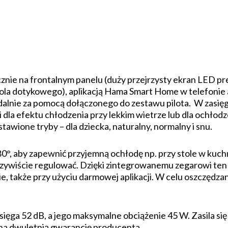
cznie na frontalnym panelu (duży przejrzysty ekran LED p
la dotykowego), aplikacją Hama Smart Home w telefonie 
dalnie za pomocą dołączonego do zestawu pilota. W zasię
dla efektu chłodzenia przy lekkim wietrze lub dla ochłodz
awione tryby – dla dziecka, naturalny, normalny i snu.
0°, aby zapewnić przyjemną ochłodę np. przy stole w kuchn
oczywiście regulować. Dzięki zintegrowanemu zegarowi te
, także przy użyciu darmowej aplikacji. W celu oszczędzan
ięga 52 dB, a jego maksymalne obciążenie 45 W. Zasila si
na dwuletnią gwarancję producenta.