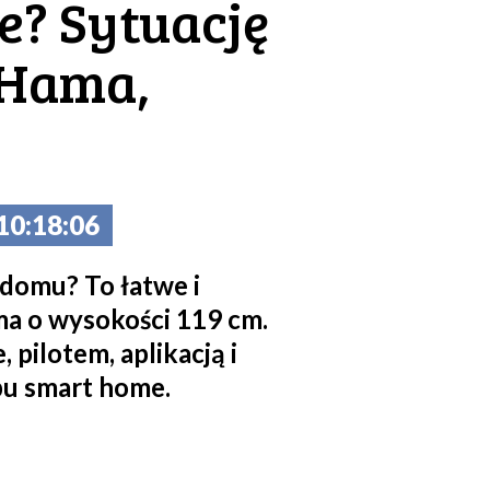
e? Sytuację
 Hama,
0:18:06
 domu? To łatwe i
ma o wysokości 119 cm.
pilotem, aplikacją i
ypu smart home.