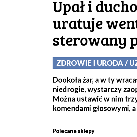
Upał i duch
uratuje we
sterowany p
ZDROWIE I URODA / UZ
Dookoła żar, a w ty wrac
niedrogie, wystarczy zao
Można ustawić w nim trzy 
komendami głosowymi, a 
Polecane sklepy