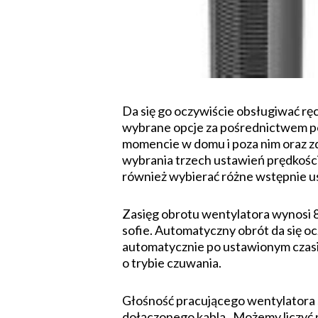
Da się go oczywiście obsługiwać rę
wybrane opcje za pośrednictwem po
momencie w domu i poza nim oraz z
wybrania trzech ustawień prędkości 
również wybierać różne wstępnie ust
Zasięg obrotu wentylatora wynosi 8
sofie. Automatyczny obrót da się 
automatycznie po ustawionym czasie
o trybie czuwania.
Głośność pracującego wentylatora s
dołączonego kabla. Możemy liczyć 