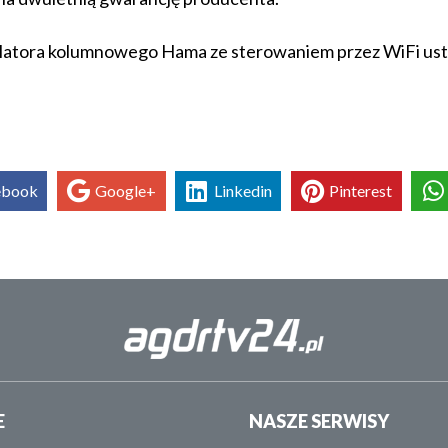
latora kolumnowego Hama ze sterowaniem przez WiFi ust
ebook
Google+
Linkedin
Pinterest
E
NASZE SERWISY