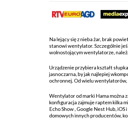
Na lejący się z nieba żar, brak po
stanowi wentylator. Szczególnie jeś
wolnostojącym wentylatorze, nale
Urządzenie przybiera kształt słupka
jasnoczarna, by jak najlepiej wkom
ochronnej. Od wielu wentylatorów, 
Wentylator od marki Hama można za
konfiguracja zajmuje raptem kilka 
Echo Show , Google Nest Hub, iOS i
domowych innych producentów, komp