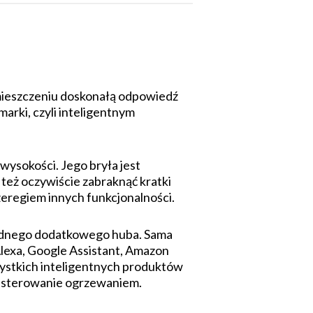
omieszczeniu doskonałą odpowiedź
marki, czyli inteligentnym
wysokości. Jego bryła jest
też oczywiście zabraknąć kratki
zeregiem innych funkcjonalności.
żadnego dodatkowego huba. Sama
lexa, Google Assistant, Amazon
zystkich inteligentnych produktów
a sterowanie ogrzewaniem.