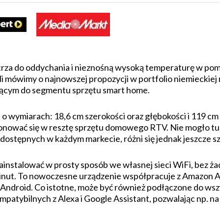
wietrza do oddychania i nieznośną wysoką temperaturę w p
li mówimy o najnowszej propozycji w portfolio niemieckiej 
żącym do segmentu sprzętu smart home.
 o wymiarach: 18,6 cm szerokości oraz głębokości i 119 cm 
ponować się w resztę sprzętu domowego RTV. Nie mogło tu 
dostępnych w każdym markecie, różni się jednak jeszcze s
instalować w prosty sposób we własnej sieci WiFi, bez 
minut. To nowoczesne urządzenie współpracuje z Amazon A
 Android. Co istotne, może być również podłączone do ws
atybilnych z Alexa i Google Assistant, pozwalając np. n