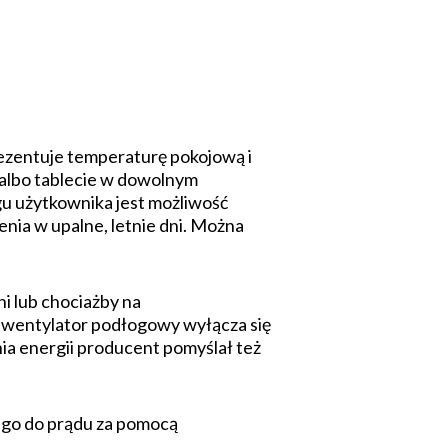
rezentuje temperaturę pokojową i
albo tablecie w dowolnym
gu użytkownika jest możliwość
enia w upalne, letnie dni. Można
i lub chociażby na
n wentylator podłogowy wyłącza się
ia energii producent pomyślał też
ę go do prądu za pomocą