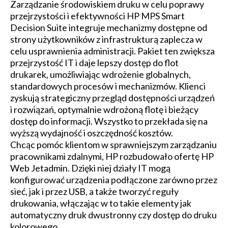
Zarządzanie środowiskiem druku w celu poprawy
przejrzystości i efektywności HP MPS Smart
Decision Suite integruje mechanizmy dostępne od
strony użytkowników z infrastrukturą zaplecza w
celu usprawnienia administracji. Pakiet ten zwiększa
przejrzystość IT i daje lepszy dostęp do flot
drukarek, umożliwiając wdrożenie globalnych,
standardowych procesów i mechanizmów. Klienci
zyskują strategiczny przegląd dostępności urządzeń
i rozwiązań, optymalnie wdrożoną flotę i bieżący
dostęp do informacji. Wszystko to przekłada się na
wyższą wydajność i oszczędność kosztów.
Chcąc pomóc klientom w sprawniejszym zarządzaniu
pracownikami zdalnymi, HP rozbudowało ofertę HP
Web Jetadmin. Dzięki niej działy IT mogą
konfigurować urządzenia podłączone zarówno przez
sieć, jak i przez USB, a także tworzyć reguły
drukowania, włączając w to takie elementy jak
automatyczny druk dwustronny czy dostęp do druku
kolorowego.