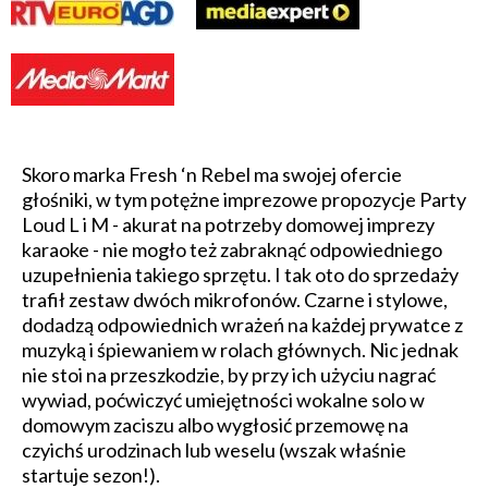
Skoro marka Fresh ‘n Rebel ma swojej ofercie
głośniki, w tym potężne imprezowe propozycje Party
Loud L i M - akurat na potrzeby domowej imprezy
karaoke - nie mogło też zabraknąć odpowiedniego
uzupełnienia takiego sprzętu. I tak oto do sprzedaży
trafił zestaw dwóch mikrofonów. Czarne i stylowe,
dodadzą odpowiednich wrażeń na każdej prywatce z
muzyką i śpiewaniem w rolach głównych. Nic jednak
nie stoi na przeszkodzie, by przy ich użyciu nagrać
wywiad, poćwiczyć umiejętności wokalne solo w
domowym zaciszu albo wygłosić przemowę na
czyichś urodzinach lub weselu (wszak właśnie
startuje sezon!).