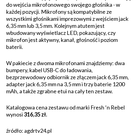
do wejścia mikrofonowego swojego głośnika - w
każdej pozycji. Mikrofony są kompatybilne ze
wszystkimi głośnikami imprezowymi z wejściem jack
6,35 mm lub 3,5 mm. Kolejnym atutem jest
wbudowany wyświetlacz LED, pokazujący, czy
mikrofon jest aktywny, kanał, głośność i poziom
baterii.
W pakiecie z dwoma mikrofonami znajdziemy: dwa
bumpery, kabel USB-C do ładowania,
bezprzewodowy odbiornik ze złączem jack 6,35 mm,
adapter jack 6,35 mm na 3,5 mm i trzy baterie 1200
mAh, a także zgrabne etui na cały ten zestaw.
Katalogowa cena zestawu od marki Fresh ‘n Rebel
wynosi
316,35 zł.
źródło: agdrtv24.pl