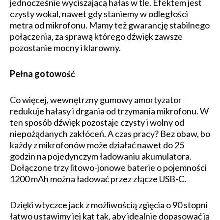
jednocześnie wyciszającą hałas w tle. Efektem jest
czysty wokal, nawet gdy staniemy w odległości
metra od mikrofonu. Mamy też gwarancję stabilnego
połączenia, za sprawą którego dźwięk zawsze
pozostanie mocny i klarowny.
Pełna gotowość
Co więcej, wewnętrzny gumowy amortyzator
redukuje hałasy i drgania od trzymania mikrofonu. W
ten sposób dźwięk pozostaje czysty i wolny od
niepożądanych zakłóceń. A czas pracy? Bez obaw, bo
każdy z mikrofonów może działać nawet do 25
godzin na pojedynczym ładowaniu akumulatora.
Dołączone trzy litowo-jonowe baterie o pojemności
1200 mAh można ładować przez złącze USB-C.
Dzięki wtyczce jack z możliwością zgięcia o 90 stopni
łatwo ustawimy jej kąt tak, aby idealnie dopasować ją