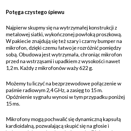
Potęga czystego śpiewu
Najpierw skupmy się na wytrzymałej konstrukcji z
metalowej siatki, wykończonej powłoką proszkową.
W pakiecie znajdują się też szary i czarny bumper na
mikrofon, dzięki czemu łatwo je rozróżnić pomiędzy
sobą. Obudowa jest wytrzymała, chroniąc mikrofon
przed na wstrząsami i upadkiem z wysokości nawet
1,2 m. Każdy z mikrofonów waży 622 g.
Możemy tu liczyć na bezprzewodowe połączenie w
paśmie radiowym 2,4 GHz, a zasięg to 15 m.
Opóźnienie sygnału wynosi w tym przypadku poniżej
15 ms.
Mikrofony mogą pochwalić się dynamiczną kapsułą
kardioidalną, pozwalającą skupić się na głosie i