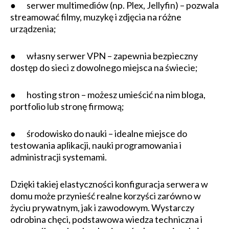
● serwer multimediów (np. Plex, Jellyfin) – pozwala
streamować filmy, muzykę i zdjęcia na różne
urządzenia;
● własny serwer VPN – zapewnia bezpieczny
dostęp do sieci z dowolnego miejsca na świecie;
● hosting stron – możesz umieścić na nim bloga,
portfolio lub stronę firmową;
● środowisko do nauki – idealne miejsce do
testowania aplikacji, nauki programowania i
administracji systemami.
Dzięki takiej elastyczności konfiguracja serwera w
domu może przynieść realne korzyści zarówno w
życiu prywatnym, jak i zawodowym. Wystarczy
odrobina chęci, podstawowa wiedza techniczna i