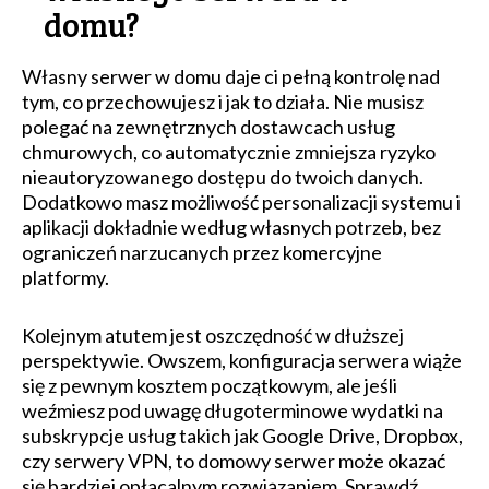
domu?
Własny serwer w domu daje ci pełną kontrolę nad
tym, co przechowujesz i jak to działa. Nie musisz
polegać na zewnętrznych dostawcach usług
chmurowych, co automatycznie zmniejsza ryzyko
nieautoryzowanego dostępu do twoich danych.
Dodatkowo masz możliwość personalizacji systemu i
aplikacji dokładnie według własnych potrzeb, bez
ograniczeń narzucanych przez komercyjne
platformy.
Kolejnym atutem jest oszczędność w dłuższej
perspektywie. Owszem, konfiguracja serwera wiąże
się z pewnym kosztem początkowym, ale jeśli
weźmiesz pod uwagę długoterminowe wydatki na
subskrypcje usług takich jak Google Drive, Dropbox,
czy serwery VPN, to domowy serwer może okazać
się bardziej opłacalnym rozwiązaniem. Sprawdź,