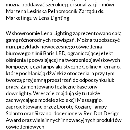
można poddawać szerokiej personalizacji – mówi
Marzena Lesińska Pełnomocnik Zarządu ds.
Marketingu w Lena Lighting
W showroomie Lena Lighting zaprezentowano całą
gamę różnorodnych rozwiązań. Można tu zobaczyć
m.in. przykłady nowoczesnego oświetlenia
biurowego z linii Baris LED, ograniczającej efekt
olśnienia i pozwalającej na tworzenie zjawiskowych
kompozycji, czy lampy akustyczne Colline xTerrano,
które pochłaniają dźwięki z otoczenia, a przy tym
tworzą przyjemną przestrzeń do odpoczynku lub
pracy. Zamontowano też liczne kasetony i
downlighty. Wreszcie znajdują się tu także
zachwycające modele z kolekcji Messaggio,
zaprojektowane przez Dorotę Koziarę, lampy
Solanto oraz Sizzano, docenione w Red Dot Design
Award oraz wiele innych innowacyjnych produktów
oświetleniowych.