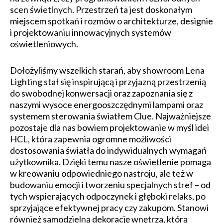
scen świetlnych. Przestrzeń ta jest doskonałym
miejscem spotkań i rozmów o architekturze, designie
i projektowaniu innowacyjnych systemów
oświetleniowych.
Dołożyliśmy wszelkich starań, aby showroom Lena
Lighting stał się inspirującą i przyjazną przestrzenią
do swobodnej konwersacji oraz zapoznania się z
naszymi wysoce energooszczędnymi lampami oraz
systemem sterowania światłem Clue. Najważniejsze
pozostaje dla nas bowiem projektowanie w myśl idei
HCL, która zapewnia ogromne możliwości
dostosowania światła do indywidualnych wymagań
użytkownika. Dzięki temu nasze oświetlenie pomaga
w kreowaniu odpowiedniego nastroju, ale też w
budowaniu emocji i tworzeniu specjalnych stref – od
tych wspierających odpoczynek i głęboki relaks, po
sprzyjające efektywnej pracy czy zakupom. Stanowi
również samodzielną dekorację wnętrza, którą