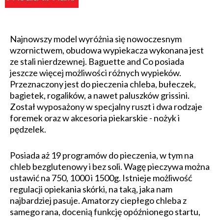
Najnowszy model wyróżnia się nowoczesnym
wzornictwem, obudowa wypiekacza wykonana jest
ze stali nierdzewnej. Baguette and Co posiada
jeszcze więcej możliwości różnych wypieków.
Przeznaczony jest do pieczenia chleba, bułeczek,
bagietek, rogalików, a nawet paluszków grissini.
Został wyposażony w specjalny ruszt i dwa rodzaje
foremek oraz w akcesoria piekarskie - nożyk i
pędzelek.
Posiada aż 19 programów do pieczenia, w tym na
chleb bezglutenowy i bez soli. Wagę pieczywa można
ustawić na 750, 1000 i 1500g. Istnieje możliwość
regulacji opiekania skórki, na taką, jaka nam
najbardziej pasuje. Amatorzy ciepłego chleba z
samego rana, docenią funkcję opóźnionego startu,