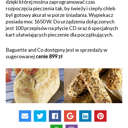
dzięki której można zaprogramować czas
rozpoczęcia pieczenia tak, by świeży i ciepły chleb
był gotowy akurat w porze śniadania. Wypiekacz
posiada moc 1650 W. Do urządzenia dołączonych
jest 100 przepisów na płycie CD oraz 6 specjalnych
kart ułatwiających pieczenie dla początkujących.
Baguette and Co dostępny jest w sprzedaży w
sugerowanej
cenie 899 zł