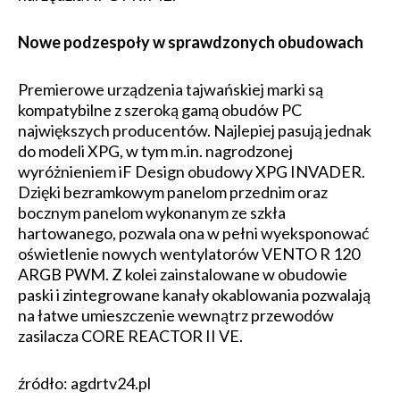
Nowe podzespoły w sprawdzonych obudowach
Premierowe urządzenia tajwańskiej marki są
kompatybilne z szeroką gamą obudów PC
największych producentów. Najlepiej pasują jednak
do modeli XPG, w tym m.in. nagrodzonej
wyróżnieniem iF Design obudowy XPG INVADER.
Dzięki bezramkowym panelom przednim oraz
bocznym panelom wykonanym ze szkła
hartowanego, pozwala ona w pełni wyeksponować
oświetlenie nowych wentylatorów VENTO R 120
ARGB PWM. Z kolei zainstalowane w obudowie
paski i zintegrowane kanały okablowania pozwalają
na łatwe umieszczenie wewnątrz przewodów
zasilacza CORE REACTOR II VE.
źródło: agdrtv24.pl