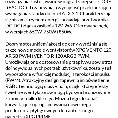
rozwiązania zastosowane w nagradzanej serii CORE
REACTOR II i zapewniają wydajność przekraczającą
wymagania standardu Intel ATX 3.1. Charakteryzują
się niskim zużyciem energii, posiadają przetworniki
DC-DC i złącza zasilania 12V-2x6. Oferowane będę
w wersjach 650W, 750W i 850W.
Dobrym stosunkiem jakości do ceny wyróżniają się
także nowe modele wentylatorów XPG VENTO 120
ARGB PWM i VENTO R 120 ARGB PWM.
Umożliwiają one dostosowanie przepływu powietrza
do indywidualnych potrzeb użytkownika, zostały też
wyposażone w funkcję modulacji szerokości impulsu
(PWM). Atrakcyjny design zapewnia im oświetlenie
RGB z technologią diasy-chain, dzięki której efekty
świetlne wentylatorów mogą być synchronizowane
za pomocą kilku kliknięć. Można tego dokonać
korzystając z oprogramowania dowolnego
producenta płyt głównych lub autorskiego
narzędzia XPG PRIME.