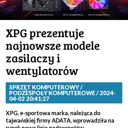
XPG prezentuje
najnowsze modele
zasilaczy i
wentylatorów
SPRZĘT KOMPUTEROWY /
PODZESPOŁY KOMPUTEROWE / 2024-
04-02 20:41:27
XPG, e-sportowa marka, należąca do
tajwańskiej firmy ADATA, wprowadziła na
rynek nowe linie podzespołów