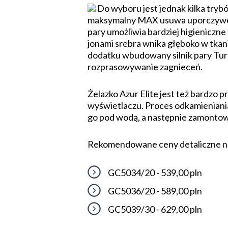
Do wyboru jest jednak kilka tryb
maksymalny MAX usuwa uporczywe z
pary umożliwia bardziej higieniczne
jonami srebra wnika głęboko w tkan
dodatku wbudowany silnik pary Turb
rozprasowywanie zagnieceń.
Żelazko Azur Elite jest też bardzo 
wyświetlaczu. Proces odkamieniania 
go pod wodą, a następnie zamontow
Rekomendowane ceny detaliczne 
GC5034/20 - 539,00 pln
GC5036/20 - 589,00 pln
GC5039/30 - 629,00 pln