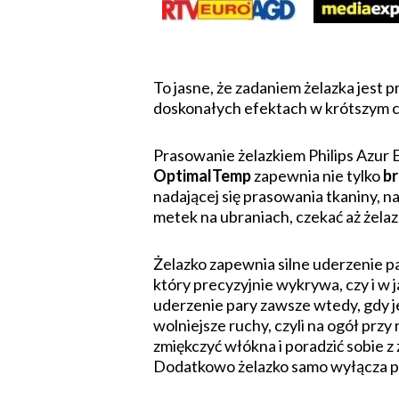
To jasne, że zadaniem żelazka jest p
doskonałych efektach w krótszym c
Prasowanie żelazkiem Philips Azur 
OptimalTemp
zapewnia nie tylko
br
nadającej się prasowania tkaniny, na
metek na ubraniach, czekać aż żela
Żelazko zapewnia silne uderzenie par
który precyzyjnie wykrywa, czy i w
uderzenie pary zawsze wtedy, gdy 
wolniejsze ruchy, czyli na ogół prz
zmiękczyć włókna i poradzić sobie z 
Dodatkowo żelazko samo wyłącza pa