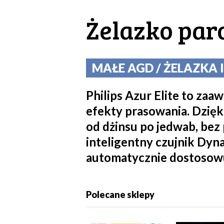
Żelazko par
MAŁE AGD / ŻELAZKA I
Philips Azur Elite to za
efekty prasowania. Dzięk
od dżinsu po jedwab, bez 
inteligentny czujnik Dy
automatycznie dostosowuj
Polecane sklepy