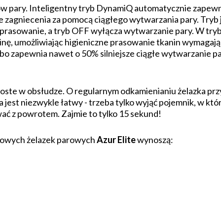
ów pary. Inteligentny tryb DynamiQ automatycznie zapewn
agniecenia za pomocą ciągłego wytwarzania pary. Tryb 
 prasowanie, a tryb OFF wyłącza wytwarzanie pary. W tryb
inę, umożliwiając higieniczne prasowanie tkanin wymagaj
o zapewnia nawet o 50% silniejsze ciągłe wytwarzanie par
proste w obsłudze. O regularnym odkamienianiu żelazka pr
jest niezwykle łatwy - trzeba tylko wyjąć pojemnik, w któ
ać z powrotem. Zajmie to tylko 15 sekund!
nowych żelazek parowych
Azur Elite
wynoszą: