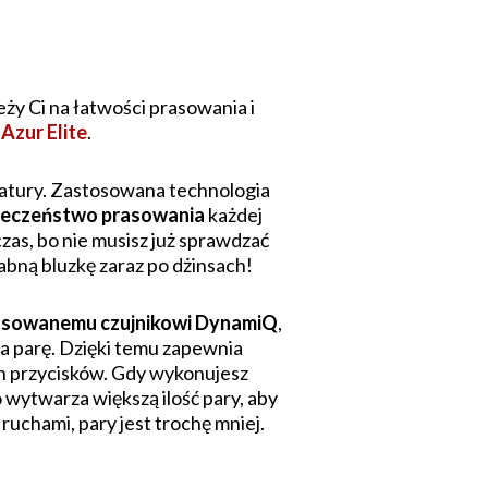
leży Ci na łatwości prasowania i
 Azur Elite
.
eratury. Zastosowana technologia
ieczeństwo prasowania
każdej
czas, bo nie musisz już sprawdzać
abną bluzkę zaraz po dżinsach!
sowanemu czujnikowi DynamiQ
,
ia parę. Dzięki temu zapewnia
ch przycisków. Gdy wykonujesz
 wytwarza większą ilość pary, aby
ruchami, pary jest trochę mniej.