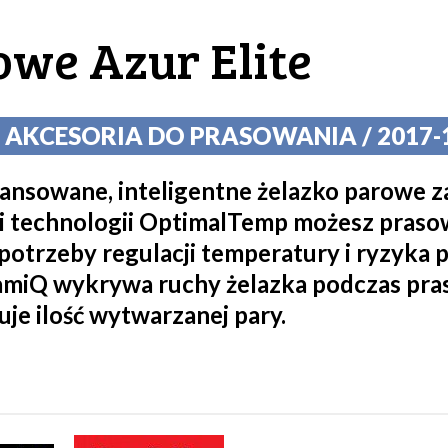
owe Azur Elite
 AKCESORIA DO PRASOWANIA / 2017-11
awansowane, inteligentne żelazko parowe 
i technologii OptimalTemp możesz prasow
potrzeby regulacji temperatury i ryzyka p
namiQ wykrywa ruchy żelazka podczas pra
e ilość wytwarzanej pary.