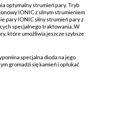
ia optymalny strumień pary. Tryb
jonowy IONIC z silnym strumieniem
ie pary IONIC silny strumień pary z
ących specjalnego traktowania. W
y, które umożliwia jeszcze szybsze
zypomina specjalna dioda na jego
rym gromadzi się kamień i opłukać