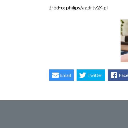
źródło: philips/agdrtv24.pl
Email
Twitter
Fac