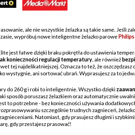
rasowanie, ale nie wszystkie żelazka są takie same. Jeśli za
zasie, wypróbuj nowe inteligentne żelazko parowe
Philips
Elite jest łatwe dzięki braku pokrętła do ustawienia temp
ak konieczności regulacji temperatury
, ale również
bezp
wet tej najdelikatniejszej. Oznacza to też, że oszczędzasz 
zko wystygnie, ani sortować ubrań. Wyprasujesz za to jedw
y do 260 g i robi to inteligentnie. Wszystko dzięki
zaawan
 jaki sposób poruszasz żelazkiem oraz automatycznie uwaln
jest to potrzebne - bez konieczności używania dodatkowy
y rozprasowywaniu szczególnie trudnych zagnieceń, żelazko
zagnieceniami. Natomiast, gdy prasujesz długimi i szybkimi 
rę, gdy przestajesz prasować!