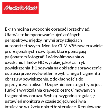
Ekran można swobodnie obracać i przechylać.
Ułatwia to komponowanie ujęć z różnych
perspektyw, między innymi przy zdjęciach
autoportretowych. Monitor CLM-V55 zawiera wiele
profesjonalnych rozwiązań, które pomagają
pasjonatom fotografii i wideofilmowania w
uzyskaniu filmów HD wysokiej jakości. Tryb
powiększenia 1:1 pozwala na dokładne sprawdzenie
ostrości przez wyświetlenie wybranego fragmentu
obrazu w powiększeniu, z dokładnością do
pojedynczych pikseli. Uzupełnieniem tego trybu jest
funkcja wyróżniania krawędzi ostro ujmowanych
fragmentów obrazu. Szybką i wygodną regulację
ustawień monitora w czasie zdjęć umożliwia
intuicyjne w użyciu pokrętło sterujące. Regulowane