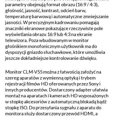
parametry obejmują format obrazu (16:9 / 4:3),
głośność, jasność, kontrast, odcień barw,
temperaturę barwową i automatyczne zmniejszanie
jasności. W precyzyjnym kadrowaniu pomagają
znaczniki ekranowe pokazujące rzeczywiste pole
wyświetlania obrazu 16:9 lub 4:3 na ekranie
telewizora. Poza wbudowanym w monitor
głośnikiem monofonicznym użytkownik ma do
dyspozycji gniazdo słuchawkowe, które umożliwia
jeszcze dokładniejsze kontrolowanie dźwięku.
Monitor CLM-V55 można z łatwością założyć na
szereg aparatów z wymienną optyką i trybem
rejestracji filmów HD oferowanych przez Sony i
innych producentów. Dostarczony adapter ułatwia
montaż na aparatach i kamerach HD wyposażonych
w stopkę akcesoriów z automatyczną blokadą bądź
stopkę ISO. Do przesyłania sygnału z aparatu do
monitora służy dostarczony przewód HDMI, a