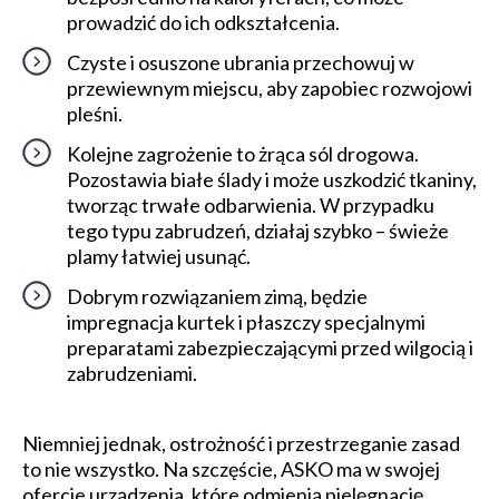
prowadzić do ich odkształcenia.
Czyste i osuszone ubrania przechowuj w
przewiewnym miejscu, aby zapobiec rozwojowi
pleśni.
Kolejne zagrożenie to żrąca sól drogowa.
Pozostawia białe ślady i może uszkodzić tkaniny,
tworząc trwałe odbarwienia. W przypadku
tego typu zabrudzeń, działaj szybko – świeże
plamy łatwiej usunąć.
Dobrym rozwiązaniem zimą, będzie
impregnacja kurtek i płaszczy specjalnymi
preparatami zabezpieczającymi przed wilgocią i
zabrudzeniami.
Niemniej jednak, ostrożność i przestrzeganie zasad
to nie wszystko. Na szczęście, ASKO ma w swojej
ofercie urządzenia, które odmienią pielęgnację