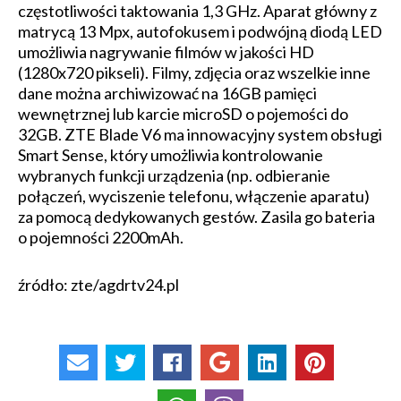
częstotliwości taktowania 1,3 GHz. Aparat główny z
matrycą 13 Mpx, autofokusem i podwójną diodą LED
umożliwia nagrywanie filmów w jakości HD
(1280x720 pikseli). Filmy, zdjęcia oraz wszelkie inne
dane można archiwizować na 16GB pamięci
wewnętrznej lub karcie microSD o pojemości do
32GB. ZTE Blade V6 ma innowacyjny system obsługi
Smart Sense, który umożliwia kontrolowanie
wybranych funkcji urządzenia (np. odbieranie
połączeń, wyciszenie telefonu, włączenie aparatu)
za pomocą dedykowanych gestów. Zasila go bateria
o pojemności 2200mAh.
źródło: zte/agdrtv24.pl