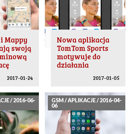
i Mappy
Nowa aplikacja
ają swoją
TomTom Sports
rminową
motywuje do
acę
działania
2017-01-24
2017-01-05
CJE / 2016-06-
GSM / APLIKACJE / 2016-04-
06