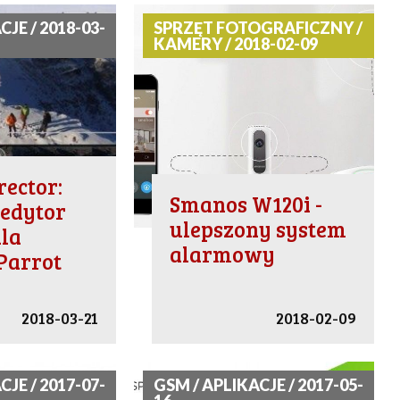
CJE / 2018-03-
SPRZĘT FOTOGRAFICZNY /
KAMERY / 2018-02-09
rector:
Smanos W120i -
 edytor
ulepszony system
la
alarmowy
Parrot
2018-03-21
2018-02-09
CJE / 2017-07-
GSM / APLIKACJE / 2017-05-