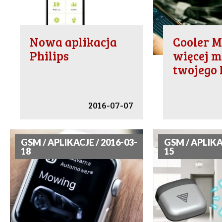
Nowa aplikacja
Cooler M
Philips
więcej m
twojego 
2016-07-07
GSM / APLIKACJE / 2016-03-
GSM / APLIKA
18
15