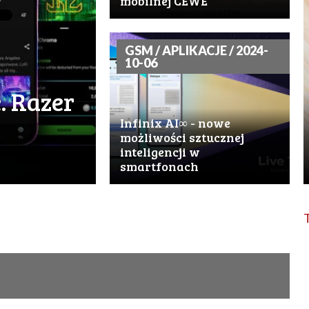
mobilnej CEWE
GSM / APLIKACJE / 2024-
10-06
. Razer
Infinix AI∞ - nowe
możliwości sztucznej
inteligencji w
smartfonach