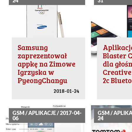
24
31
Samsung
Aplikacj
zaprezentował
Blaster 
appkę na Zimowe
dla głoś
Igrzyska w
Creative
PyeongChangu
2c Bluet
2018-01-24
GSM / APLIKACJE / 2017-04-
GSM / APLIKA
06
24