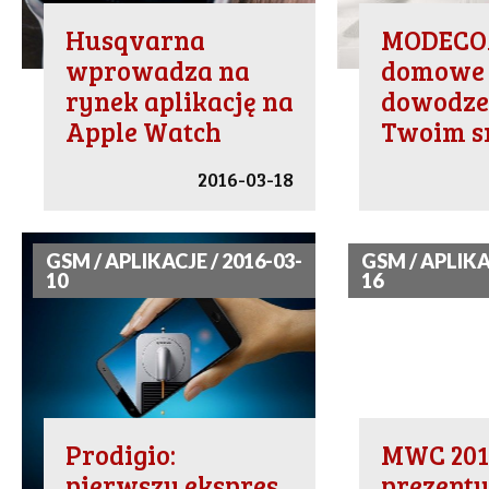
Husqvarna
MODECO
wprowadza na
domowe 
rynek aplikację na
dowodze
Apple Watch
Twoim s
2016-03-18
GSM / APLIKACJE / 2016-03-
GSM / APLIKA
10
16
Prodigio:
MWC 201
pierwszy ekspres
prezentu