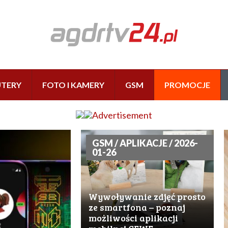
TERY
FOTO I KAMERY
GSM
PROMOCJE
GSM / APLIKACJE / 2026-
01-26
Wywoływanie zdjęć prosto
ze smartfona – poznaj
możliwości aplikacji