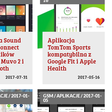
16
a Sound
Aplikacja
Connect
TomTom Sports
ników
kompatybilna z
 Muvo 2 i
Google Fit i Apple
ooth
Health
2017-07-31
2017-05-16
CJE / 2017-01-
GSM / APLIKACJE / 2017-01-
05