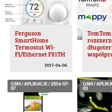
Ferguson
TomTom 
SmartHome
rozszerz
Termostat Wi-
długote
Fi/Ethernet FS1TH
współpr
2017-04-06
GSM / APLIKACJE / 2016-07-
GSM / APLIKA
07
03