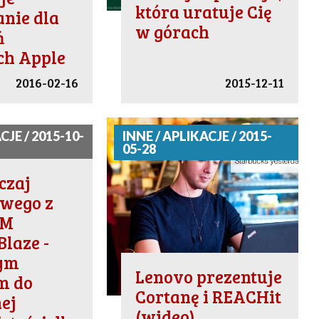
która uratuje Cię
nie dla
w górach
ń
ch Apple
2016-02-16
2015-12-11
CJE / 2015-10-
INNE / APLIKACJE / 2015-
05-28
czaj
iwego z
OM
Blaze -
ym
Lenovo prezentuje
m do
Cortanę i REACHit
ej
(wideo)