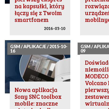
na kapsułki, który
rozwiąza
łączy się z Twoim
urządze
smartfonem
mobilny
2016-03-10
GSM / APLIKACJE / 2015-10-
GSM / APLIKA
16
09
Doświad
niemożl
MODEC
Volcano 
Nowa aplikacja
pierwsz
Sony SNC toolbox
zestawe
mobile: znaczne
wirtualn