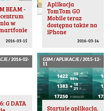
Aplikacja
M BEAM -
TomTom GO
centrum
Mobile teraz
nia w
dostępna także na
martfonie
iPhone
2016-03-15
2016-03-14
CJE / 2016-02-
GSM / APLIKACJE / 2015-12-
11
6: G DATA
Startuje aplikacja,
je