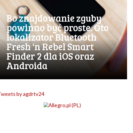
Bo znajdowanie zguby
powinno być proste. Oto
lokalizator Bluetooth
Fresh 'n Rebel Smart
Finder 2 dla iOS oraz
Androida
Tweets by agdrtv24