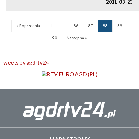
2011-03-23
« Poprzednia
1
...
86
87
88
89
90
Następna »
Tweets by agdrtv24