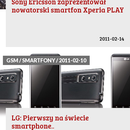
Sony Ericsson zaprezentował
nowatorski smartfon Xperia PLAY
2011-02-14
GSM / SMARTFONY / 2011-02-10
LG: Pierwszy na świecie
smartphone..