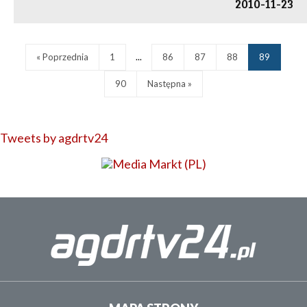
2010-11-23
« Poprzednia
1
...
86
87
88
89
90
Następna »
Tweets by agdrtv24