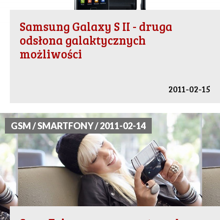
Samsung Galaxy S II - druga
odsłona galaktycznych
możliwości
2011-02-15
GSM / SMARTFONY / 2011-02-14