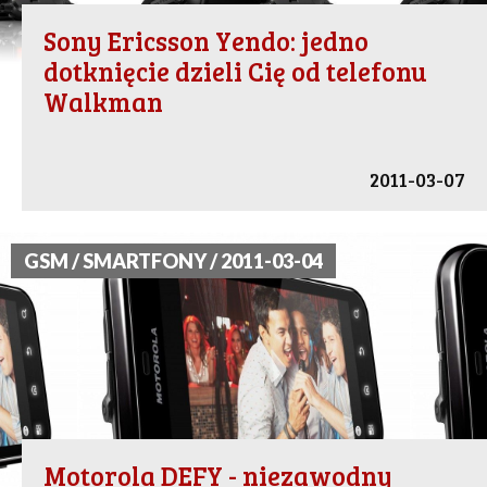
Sony Ericsson Yendo: jedno
dotknięcie dzieli Cię od telefonu
Walkman
2011-03-07
GSM / SMARTFONY / 2011-03-04
Motorola DEFY - niezawodny