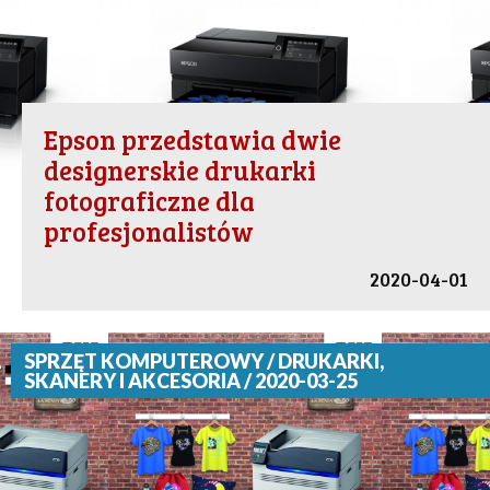
Epson przedstawia dwie
designerskie drukarki
fotograficzne dla
profesjonalistów
2020-04-01
SPRZĘT KOMPUTEROWY / DRUKARKI,
SKANERY I AKCESORIA / 2020-03-25