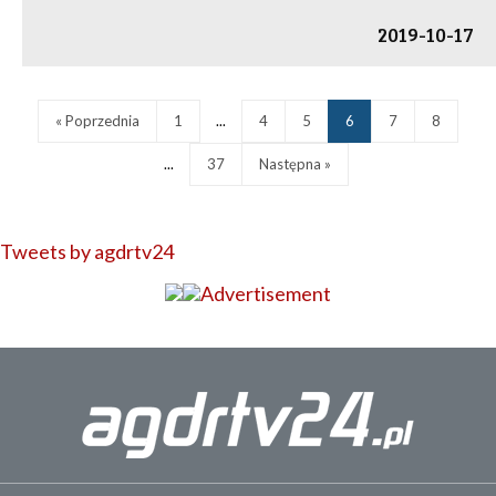
2019-10-17
« Poprzednia
1
...
4
5
6
7
8
...
37
Następna »
Tweets by agdrtv24