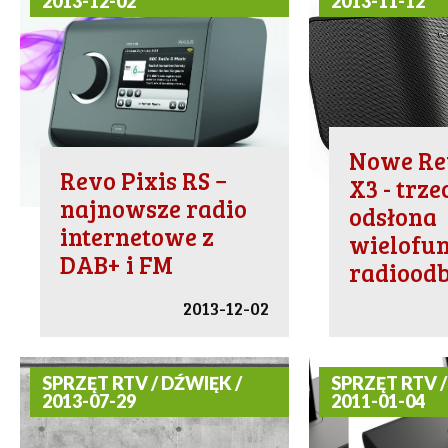
2013-12-02
2013-11-12
Nowe Re
Revo Pixis RS −
X3 - trze
najnowsze radio
odsłona
internetowe z
wielofu
DAB+ i FM
radiood
2013-12-02
SPRZĘT RTV / DŹWIĘK /
SPRZĘT RTV /
2013-07-29
2011-01-04