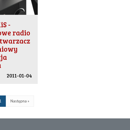
S -
owe radio
dtwarzacz
niowy
cja
a
2011-01-04
1
Następna »