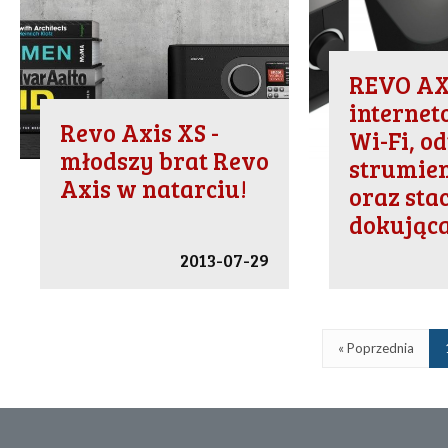
REVO AXi
internet
Revo Axis XS -
Wi-Fi, o
młodszy brat Revo
strumie
Axis w natarciu!
oraz sta
dokując
2013-07-29
« Poprzednia