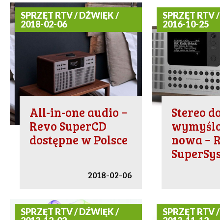
SPRZĘT RTV / DŹWIĘK /
SPRZĘT RTV /
2018-02-06
2016-10-25
All-in-one audio −
Stereo 
Revo SuperCD
wymyślo
dostępne w Polsce
nowa − 
SuperSy
2018-02-06
SPRZĘT RTV / DŹWIĘK /
SPRZĘT RTV /