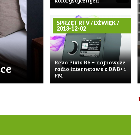
kolorystycznych
SPRZĘT RTV / DŹWIĘK /
2013-12-02
Revo Pixis RS − najnowsze
sce
radio internetowe z DAB+ i
FM