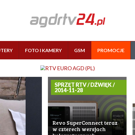
TERY
FOTO I KAMERY
GSM
PROMOCJE
SPRZĘT RTV / DŹWIĘK /
2014-11-28
Revo SuperConnect teraz
w czterech wersjach