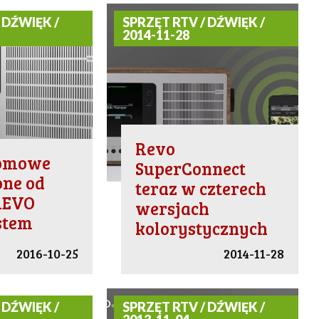
 DŹWIĘK /
SPRZĘT RTV / DŹWIĘK /
2014-11-28
Revo
domowe
SuperConnect
ne od
teraz w czterech
REVO
wersjach
stem
kolorystycznych
2016-10-25
2014-11-28
 DŹWIĘK /
SPRZĘT RTV / DŹWIĘK /