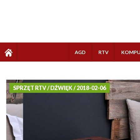
AGD
RTV
KOMPU
SPRZĘT RTV / DŹWIĘK / 2018-02-06