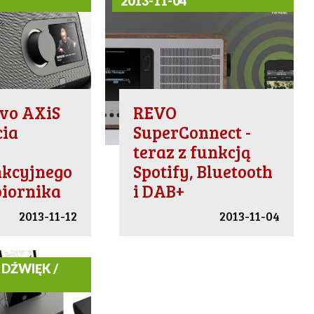
2013-11-04
vo AXiS
REVO
cia
SuperConnect -
teraz z funkcją
nkcyjnego
Spotify, Bluetooth
biornika
i DAB+
2013-11-12
2013-11-04
 DŹWIĘK /