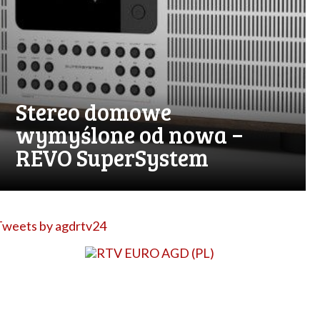
Stereo domowe
wymyślone od nowa −
REVO SuperSystem
Tweets by agdrtv24