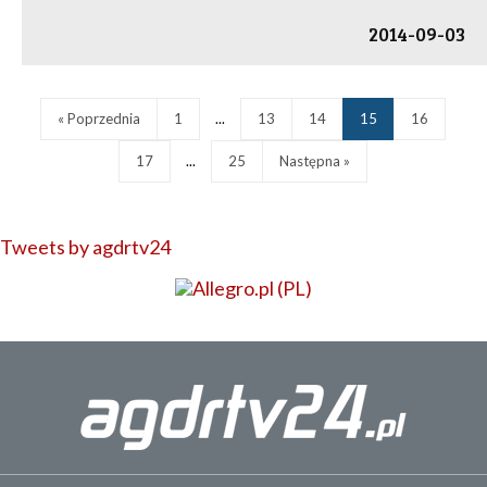
2014-09-03
« Poprzednia
1
...
13
14
15
16
17
...
25
Następna »
Tweets by agdrtv24