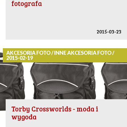
fotografa
2015-03-23
AKCESORIA FOTO / INNE AKCESORIA FOTO /
2015-02-19
Torby Crossworlds - moda i
wygoda