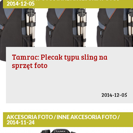
2014-12-05
Tamrac: Plecak typu sling na
sprzęt foto
2014-12-05
AKCESORIA FOTO / INNE AKCESORIA FOTO /
2014-11-24