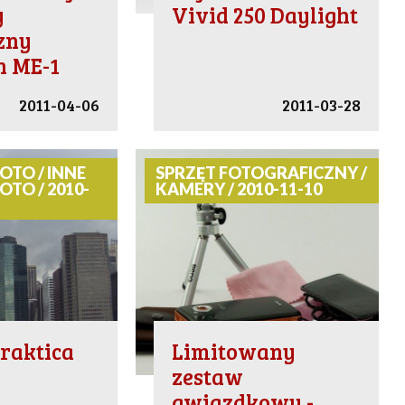
y
Vivid 250 Daylight
zny
n ME-1
2011-04-06
2011-03-28
OTO / INNE
SPRZĘT FOTOGRAFICZNY /
OTO / 2010-
KAMERY / 2010-11-10
raktica
Limitowany
zestaw
gwiazdkowy -