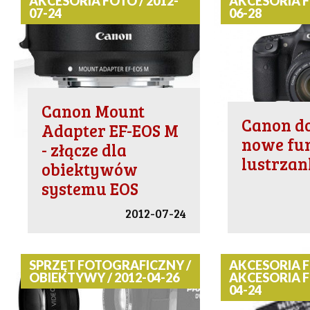
AKCESORIA FOTO / 2012-
AKCESORIA F
07-24
06-28
Canon Mount
Canon d
Adapter EF-EOS M
nowe fun
- złącze dla
lustrzan
obiektywów
systemu EOS
2012-07-24
SPRZĘT FOTOGRAFICZNY /
AKCESORIA F
OBIEKTYWY / 2012-04-26
AKCESORIA F
04-24