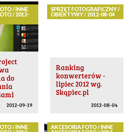
OTO / INNE
SPRZĘT FOTOGRAFICZNY /
OTO / 2012-
OBIEKTYWY / 2012-08-04
oject
Ranking
owa
konwerterów -
a do
lipiec 2012 wg.
ania
Skąpiec.pl
iami
2012-09-19
2012-08-04
OTO / INNE
AKCESORIA FOTO / INNE