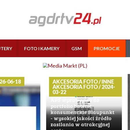
TERY
FOTO I KAMERY
GSM
PROMOCJE
26-06-18
AKCESORIA FOTO / INNE
AKCESORIA FOTO / 2024-
03-22
APS wprowadza do
portfolio baterie
konsumenckie Blaupunkt
- wysokiej jakości źródło
zasilania w atrakcyjnej