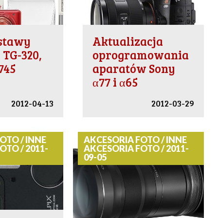
stawy
Aktualizacja
TG-320,
oprogramowania
745
aparatów Sony
α77 i α65
2012-04-13
2012-03-29
OTO / INNE
AKCESORIA FOTO / INNE
OTO / 2011-
AKCESORIA FOTO / 2011-
09-05