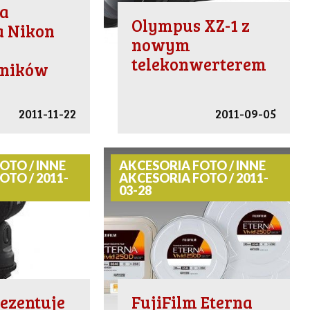
a
Olympus XZ-1 z
a Nikon
nowym
telekonwerterem
ników
2011-11-22
2011-09-05
OTO / INNE
AKCESORIA FOTO / INNE
OTO / 2011-
AKCESORIA FOTO / 2011-
03-28
ezentuje
FujiFilm Eterna