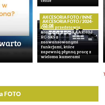
cenie
AKCESORIA FOTO / INNE
AKCESORIA FOTO / 2024-
02-08
Canon przedstawia
kontroler PTZ SKAARHOJ
RC-SK5 z
 warto
zaawansowanymi
funkcjami, które
zapewnią płynną pracę z
wieloma kamerami
ia FOTO