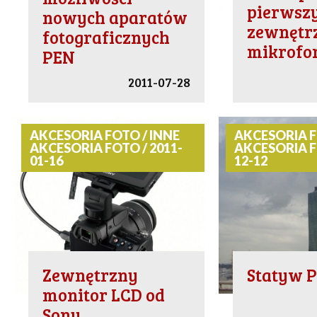
pierwsz
nowych aparatów
zewnętr
fotograficznych
mikrofo
PEN
2011-07-28
AKCESORIA FOTO / INNE
AKCESORIA F
AKCESORIA FOTO / 2011-
AKCESORIA F
01-16
12-12
Zewnętrzny
Statyw P
monitor LCD od
Sony