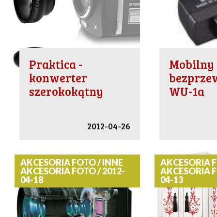
Praktica -
Mobilny
konwerter
bezprz
szerokokątny
WU-1a
2012-04-26
AKCESORIA FOTO / INNE
AKCESORIA F
AKCESORIA FOTO / 2012-
AKCESORIA F
04-18
04-13