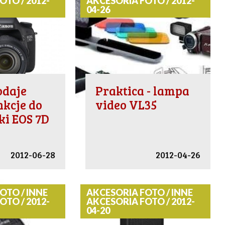
OTO / 2012-
AKCESORIA FOTO / 2012-
04-26
odaje
Praktica - lampa
kcje do
video VL35
ki EOS 7D
2012-06-28
2012-04-26
OTO / INNE
AKCESORIA FOTO / INNE
OTO / 2012-
AKCESORIA FOTO / 2012-
04-20