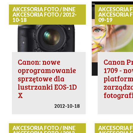
AKCESORIA FOTO / INNE
AKCESORIA F
AKCESORIA FOTO / 2012-
AKCESORIA F
10-18
09-19
Canon: nowe
Canon Pr
oprogramowanie
1709 - n
sprzętowe dla
platform
lustrzanki EOS-1D
zarządz
X
fotograf
2012-10-18
AKCESORIA FOTO / INNE
AKCESORIA F