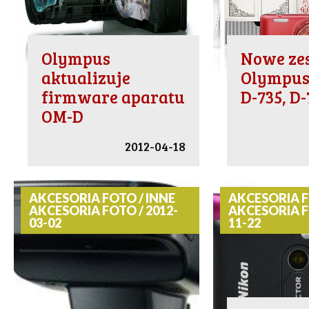
Olympus
Nowe ze
aktualizuje
Olympus 
firmware aparatu
D-735, D-
OM-D
2012-04-18
AKCESORIA FOTO / INNE
AKCESORIA F
AKCESORIA FOTO / 2012-
AKCESORIA F
03-02
11-22