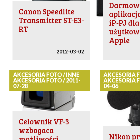
Darmow
Canon Speedlite
aplikacj
Transmitter ST-E3-
iP-PJ dla
RT
użytkow
Apple
2012-03-02
AKCESORIA FOTO / INNE
AKCESORIA F
AKCESORIA FOTO / 2011-
AKCESORIA F
07-28
04-06
Celownik VF-3
wzbogaca
Nikon pr
możliwości