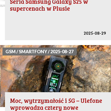
Seria Samsung Galaxy S25 w
supercenach w Plusie
2025-08-29
GSM / SMARTFONY / 2025-08-27
Moc, wytrzymałość i 5G – Ulefone
wprowadza cztery nowe