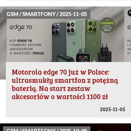
GSM / SMARTFONY / 2025-11-05
Motorola edge 70 już w Polsce:
ultrasmukły smartfon z potężną
baterią. Na start zestaw
akcesoriów o wartości 1100 zł
2025-11-05