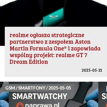
realme ogłasza strategiczne
partnerstwo z zespołem Aston
Martin Formula One® i zapowiada
wspólny projekt: realme GT 7
Dream Edition
2025-05-21
GSM / SMARTFONY / 2025-05-05