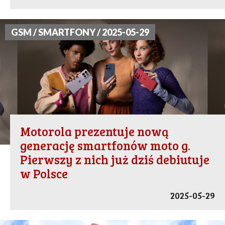
GSM / SMARTFONY / 2025-05-29
Motorola prezentuje nową
generację smartfonów moto g.
Pierwszy z nich już dziś debiutuje
w Polsce
2025-05-29