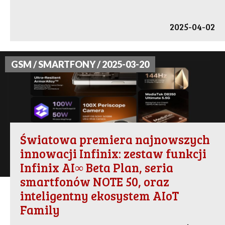
2025-04-02
GSM / SMARTFONY / 2025-03-20
Światowa premiera najnowszych
innowacji Infinix: zestaw funkcji
Infinix AI∞ Beta Plan, seria
smartfonów NOTE 50, oraz
inteligentny ekosystem AIoT
Family