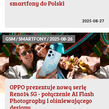
smartfony do Polski
2025-08-27
GSM / SMARTFONY / 2025-08-26
OPPO prezentuje nową serię
Reno14 5G - połączenie AI Flash
Photography i olśniewającego
designu