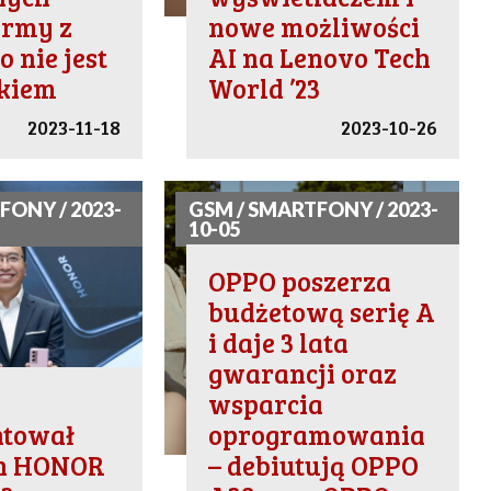
irmy z
nowe możliwości
 nie jest
AI na Lenovo Tech
tkiem
World ’23
2023-11-18
2023-10-26
FONY / 2023-
GSM / SMARTFONY / 2023-
10-05
OPPO poszerza
budżetową serię A
i daje 3 lata
gwarancji oraz
wsparcia
ntował
oprogramowania
n HONOR
– debiutują OPPO