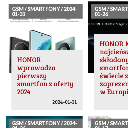
GSM / SMARTFONY / 2024-
GSM / SMART
01-31
01-26
HONOR M
najcieńs
HONOR
składan
wprowadza
smartfo
pierwszy
świecie 
smartfon z oferty
zapreze
2024
w Europ
2024-01-31
GSM / SMARTFONY / 2024-
GSM / SMART