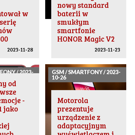
nowy standard
ntował w
baterii w
serię
smukłym
nów
smartfonie
00
HONOR Magic V2
2023-11-28
2023-11-23
FONY / 2023-
GSM / SMARTFONY / 2023-
10-26
ny od
awsze
emocje -
Motorola
1 jako
prezentuje
urządzenie z
iej
adaptacyjnym
nych
wyświetlaczem i