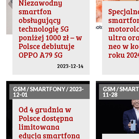
Niezawodny
smartfon
Specjaln
obsługujący
smartfo
technologię 5G
motorola
poniżej 1000 zł – w
ultra or
Polsce debiutuje
neo w ko
OPPO A79 5G
roku 202
2023-12-14
GSM / SMARTFONY / 2023-
GSM / SMART
12-01
11-28
Od 4 grudnia w
Polsce dostępna
limitowana
edycja smartfona