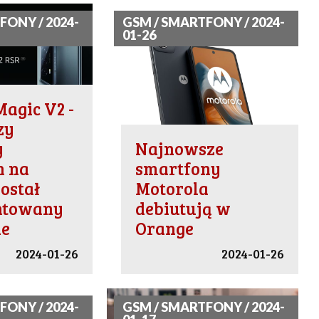
FONY / 2024-
GSM / SMARTFONY / 2024-
01-26
agic V2 -
zy
y
Najnowsze
n na
smartfony
został
Motorola
ntowany
debiutują w
ie
Orange
2024-01-26
2024-01-26
FONY / 2024-
GSM / SMARTFONY / 2024-