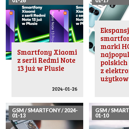
01-26
01-17
Ekspans
smartfo
marki 
Smartfony Xiaomi
najpopul
z serii Redmi Note
polskich
13 już w Plusie
z elektr
użytkow
2024-01-26
GSM / SMARTFONY / 2024-
GSM / SMART
01-13
01-10