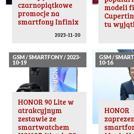
czarnopiątkowe
modeli f
promocje na
Cupertino
smartfony Infinix
tu wyją
2023-11-20
GSM / SMARTFONY / 2023-
GSM / SMART
10-19
10-16
HONOR 90 Lite w
atrakcyjnym
HONOR
zestawie ze
zapreze
smartwatchem
smartfo