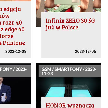
a edycja
nów
Infinix ZERO 30 5G
 razr 40
już w Polsce
az edge 40
lorze
4 Pantone
2023-12-08
2023-12-06
FONY / 2023-
GSM / SMARTFONY / 2023-
11-23
HONOR wyznacza