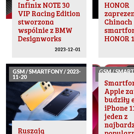
Infinix NOTE 30
HONOR
VIP Racing Edition
zapreze
stworzona
Chinach 
wspólnie z BMW
smartfo
Designworks
HONOR 1
2023-12-01
GSM / SMARTFONY / 2023-
GSM / SMART
11-20
11-18
Smartfo
Apple z
budziły 
iPhone 1
jeden z
najbardz
Ruszają
popular