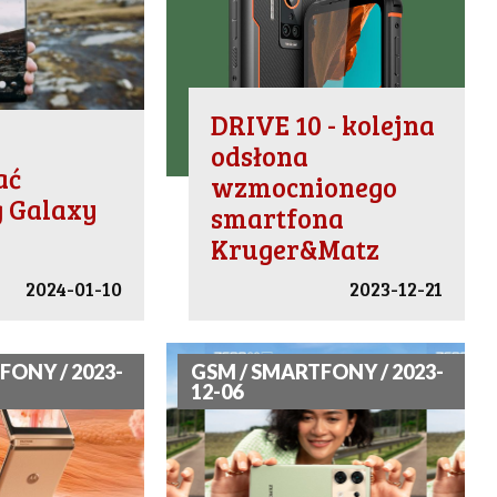
DRIVE 10 - kolejna
odsłona
ać
wzmocnionego
 Galaxy
smartfona
Kruger&Matz
2024-01-10
2023-12-21
FONY / 2023-
GSM / SMARTFONY / 2023-
12-06