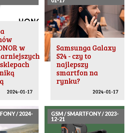
01-17
ja
nów
HONOR w
Samsunga Galaxy
arniejszych
S24 - czy to
 sklepach
najlepszy
oniką
smartfon na
ą
rynku?
2024-01-17
2024-01-17
FONY / 2024-
GSM / SMARTFONY / 2023-
12-21