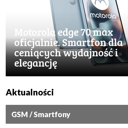
Motorola edge 70 max
oficjalnie. Smartfon dla
ceniących wydajność i
elegancję
Aktualności
GSM / Smartfony