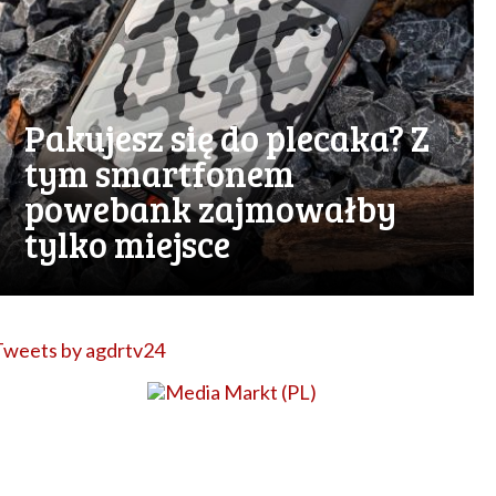
Pakujesz się do plecaka? Z
tym smartfonem
powebank zajmowałby
tylko miejsce
Tweets by agdrtv24