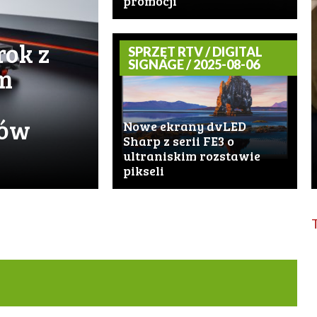
promocji
ok z
SPRZĘT RTV / DIGITAL
SIGNAGE / 2025-08-06
m
tów
Nowe ekrany dvLED
Sharp z serii FE3 o
ultraniskim rozstawie
pikseli