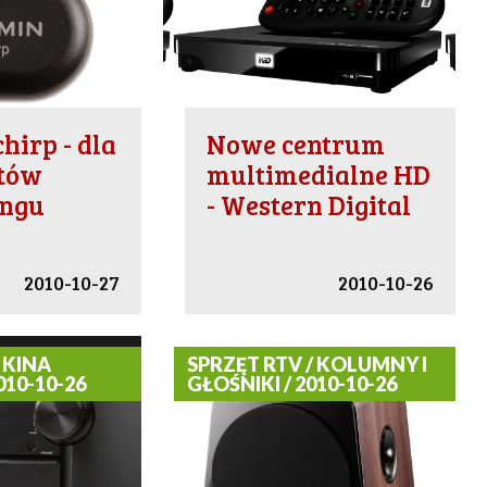
hirp - dla
Nowe centrum
stów
multimedialne HD
ingu
- Western Digital
2010-10-27
2010-10-26
 KINA
SPRZĘT RTV / KOLUMNY I
10-10-26
GŁOŚNIKI / 2010-10-26