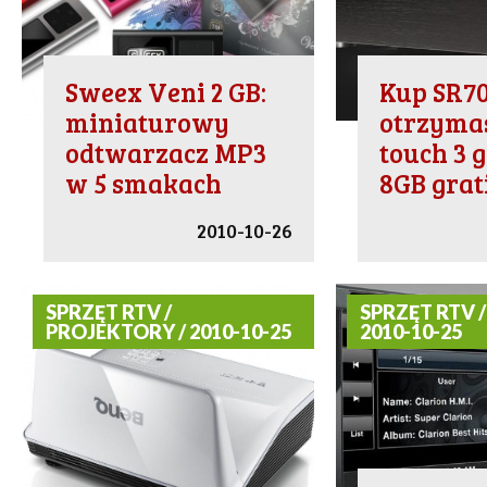
Sweex Veni 2 GB:
Kup SR70
miniaturowy
otrzyma
odtwarzacz MP3
touch 3 
w 5 smakach
8GB grat
2010-10-26
SPRZĘT RTV /
SPRZĘT RTV /
PROJEKTORY / 2010-10-25
2010-10-25