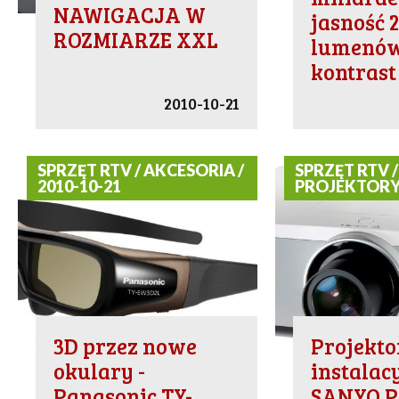
NAWIGACJA W
jasność 
ROZMIARZE XXL
lumenów
kontrast
2010-10-21
SPRZĘT RTV / AKCESORIA /
SPRZĘT RTV /
2010-10-21
PROJEKTORY 
3D przez nowe
Projekto
okulary -
instalac
Panasonic TY-
SANYO P