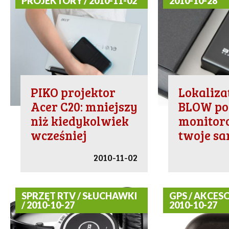
PROJEKTORY / 2010-11-02
2010-10-28
PIKO projektor
Lokaliza
Acer C20: mniejszy
BLOW p
niż kiedykolwiek
monitor
wcześniej
twoje s
2010-11-02
SPRZĘT RTV / SŁUCHAWKI
GPS / AKCESO
/ 2010-10-27
2010-10-27