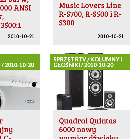
Music Lovers Line
2000 ANSI
R-S700, R-S500 i R-
,
S300
 3500:1
2010-10-21
2010-10-21
SPRZĘT RTV / KOLUMNY I
/ 2010-10-20
GŁOŚNIKI / 2010-10-20
r
Quadral Quintas
yjny
6000 nowy
LC-
wymiar dźwięku