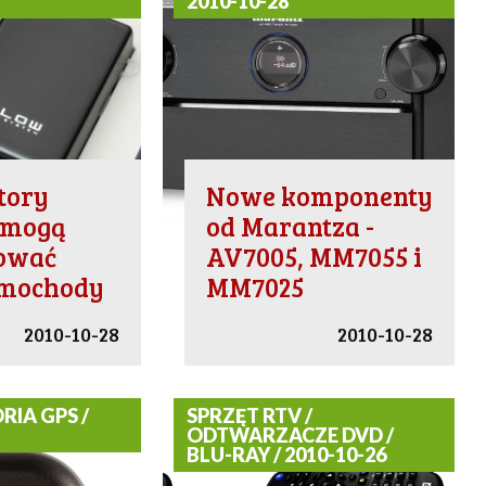
2010-10-28
tory
Nowe komponenty
omogą
od Marantza -
ować
AV7005, MM7055 i
amochody
MM7025
2010-10-28
2010-10-28
RIA GPS /
SPRZĘT RTV /
ODTWARZACZE DVD /
BLU-RAY / 2010-10-26