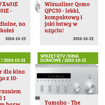
 VX401E
Wizualizer Qomo
01E -
QPC30 - lekki,
kompaktowy i
ialne, na
jaki łatwy w
ekałeś
użyciu!
2010-10-25
2010-10-22
SPRZĘT RTV / KINA
/ 2010-10-21
DOMOWE / 2010-10-21
r dla kina
o z 10-
m
rzaniem
i 1
Yamaha - The
em barw,