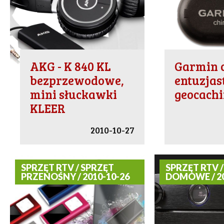
AKG - K 840 KL
Garmin c
bezprzewodowe,
entuzja
mini słuckawki
geocach
KLEER
2010-10-27
SPRZĘT RTV / SPRZĘT
SPRZĘT RTV /
PRZENOŚNY / 2010-10-26
DOMOWE / 20