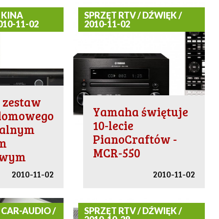
 KINA
SPRZĘT RTV / DŹWIĘK /
10-11-02
2010-11-02
- zestaw
Yamaha świętuje
 domowego
10-lecie
nialnym
PianoCraftów -
em
MCR-550
owym
2010-11-02
2010-11-02
 CAR-AUDIO /
SPRZĘT RTV / DŹWIĘK /