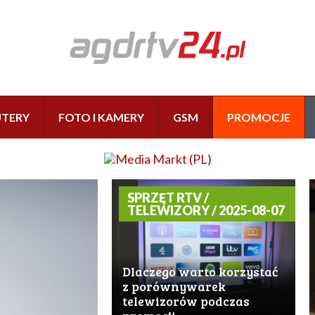
TERY
FOTO I KAMERY
GSM
PROMOCJE
SPRZĘT RTV /
TELEWIZORY / 2025-08-07
Dlaczego warto korzystać
z porównywarek
telewizorów podczas