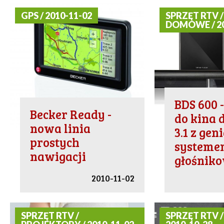
GPS / 2010-11-02
SPRZĘT RTV /
DOMOWE / 20
BDS 600 
Becker Ready -
do kina
nowa linia
3.1 z ge
prostych
system
nawigacji
głośnik
2010-11-02
SPRZĘT RTV /
SPRZĘT RTV /