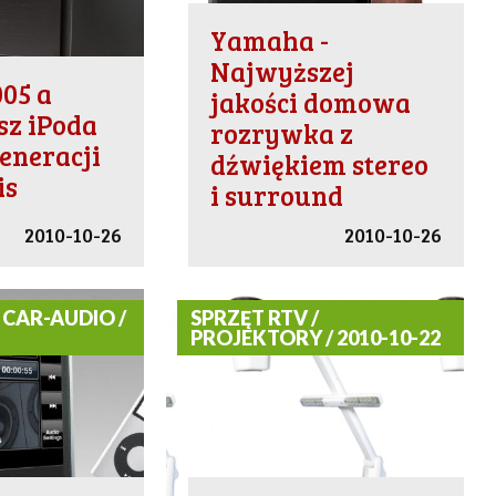
Yamaha -
Najwyższej
05 a
jakości domowa
sz iPoda
rozrywka z
generacji
dźwiękiem stereo
is
i surround
2010-10-26
2010-10-26
 CAR-AUDIO /
SPRZĘT RTV /
PROJEKTORY / 2010-10-22