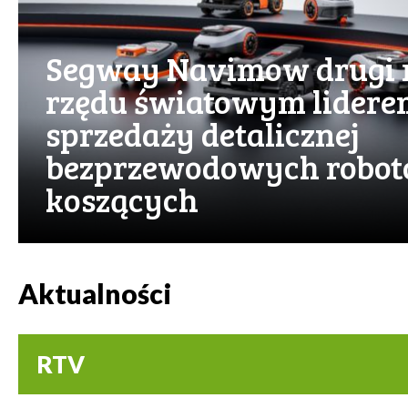
Segway Navimow drugi r
rzędu światowym lidere
sprzedaży detalicznej
bezprzewodowych robo
koszących
Aktualności
RTV