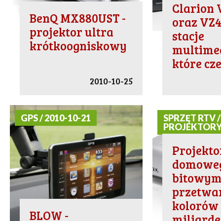
Clarion
BenQ MX880UST -
oraz VZ4
projektor ultra
stacje
krótkoogniskowy
multimed
które cz
2010-10-25
GPS / 2010-10-21
SPRZĘT RTV /
PROJEKTORY 
Projekto
domoweg
bitowy
przetwa
kolorów 
BLOW -
miliard