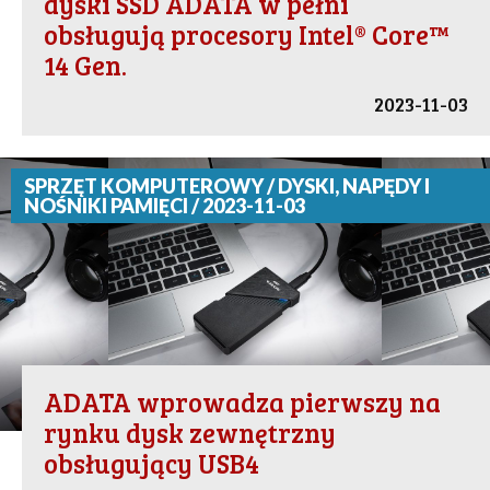
dyski SSD ADATA w pełni
obsługują procesory Intel® Core™
14 Gen.
2023-11-03
SPRZĘT KOMPUTEROWY / DYSKI, NAPĘDY I
NOŚNIKI PAMIĘCI / 2023-11-03
ADATA wprowadza pierwszy na
rynku dysk zewnętrzny
obsługujący USB4