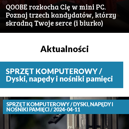
QOOBE rozkocha Cię w mini PC.
Poznaj trzech kandydatów, którzy
skradną Twoje serce (i biurko)
Aktualności
SPRZĘT KOMPUTEROWY /
Dyski, napędy i nośniki pamięci
SPRZĘT KOMPUTEROWY / DYSKI, NAPĘDY I
NOŚNIKI PAMIĘCI / 2024-04-11