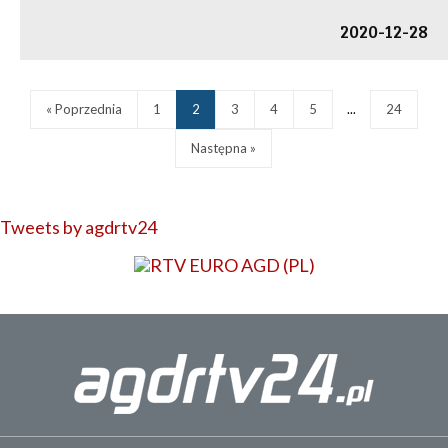
2020-12-28
« Poprzednia
1
2
3
4
5
...
24
Następna »
Tweets by agdrtv24